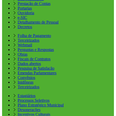
Prestação de Contas
Portarias
Ouvidoria
e-SIC
Detalhamento de Pessoal
Decretos
Folha de Pagamento
Terceirizados
Webmail
Perguntas e Respostas
Obras
Fiscais de Contratos
Dados abertos
Pesquisa de Satisfação
Emendas Parlamentares
Convênios
Inidôneas
Terceirizados
Estagiários
Processos Seletivos
Plano Estratégico Municipal
Desonerações
Incentivos Culturais