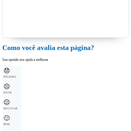
Como você avalia esta página?
Sua opinião nos ajuda a melhorar
😞
PÉSSIMO
☹️
RUIM
😐
REGULAR
🙂
BOM