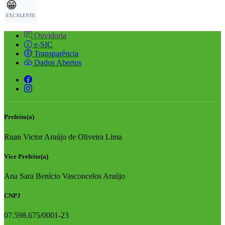
😁
EXCELENTE
Ouvidoria
e-SIC
Transparência
Dados Abertos
Prefeito(a)
Ruan Victor Araújo de Oliveira Lima
Vice Prefeito(a)
Ana Sara Benício Vasconcelos Araújo
CNPJ
07.598.675/0001-23