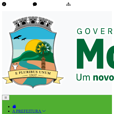
Transparência
Ouvidoria/E-Sic
Mapa do Site
A PREFEITURA