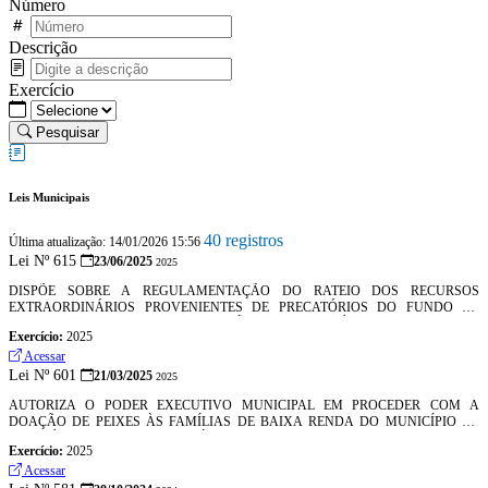
Número
Descrição
Exercício
Pesquisar
Leis Municipais
40 registros
Última atualização: 14/01/2026 15:56
Lei Nº 615
23/06/2025
2025
DISPÕE SOBRE A REGULAMENTAÇÃO DO RATEIO DOS RECURSOS
EXTRAORDINÁRIOS PROVENIENTES DE PRECATÓRIOS DO FUNDO DE
DESENVOLVIMENTO E MANUTENÇÃO DO MAGISTÉRIO (FUNDEF) E DO
Exercício:
2025
FUNDO DE MANUTENÇÃO E DESENVOLVIMENTO DA EDUCAÇÃO BÁSICA
E DE VALORIZAÇÃO DOS PROFISSIONAIS DA EDUCAÇÃO (FUNDEB), NA
Acessar
FORMA DA LEI FEDERAL NO 14.325, DE 12 DE ABRIL DE 2022, E DÁ OUTRAS
Lei Nº 601
21/03/2025
2025
PROVIDÊNCIAS.
AUTORIZA O PODER EXECUTIVO MUNICIPAL EM PROCEDER COM A
DOAÇÃO DE PEIXES ÀS FAMÍLIAS DE BAIXA RENDA DO MUNICÍPIO DE
MORAÚJO/CE DURANTE O PERÍODO DA “SEMANA SANTA”.
Exercício:
2025
Acessar