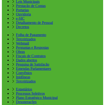
Leis Municipais
Prestação de Contas
Portarias
Ouvidoria
e-SIC
Detalhamento de Pessoal
Decretos
Folha de Pagamento
Terceirizados
Webmail
Perguntas e Respostas
Obras
Fiscais de Contratos
Dados abertos
Pesquisa de Satisfação
Emendas Parlamentares
Convênios
Inidôneas
Terceirizados
Estagiários
Processos Seletivos
Plano Estratégico Municipal
Desonerações