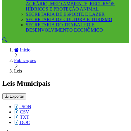
AGRÁRIO, MEIO AMBIENTE, RECURSOS
HÍDRICOS E PROTEÇÃO ANIMAL
SECRETARIA DE ESPORTE E LAZER
SECRETARIA DE CULTURA E TURISMO
SECRETARIA DO TRABALHO E
DESENVOLVIMENTO ECONÔMICO
Início
Publicações
Leis
Leis Municipais
Exportar
JSON
CSV
TXT
DOC