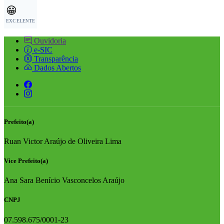
😁
EXCELENTE
Ouvidoria
e-SIC
Transparência
Dados Abertos
Prefeito(a)
Ruan Victor Araújo de Oliveira Lima
Vice Prefeito(a)
Ana Sara Benício Vasconcelos Araújo
CNPJ
07.598.675/0001-23