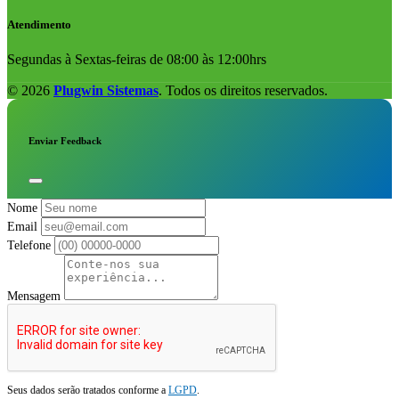
Atendimento
Segundas à Sextas-feiras de 08:00 às 12:00hrs
© 2026
Plugwin Sistemas
. Todos os direitos reservados.
Enviar Feedback
Nome
Email
Telefone
Mensagem
Seus dados serão tratados conforme a
LGPD
.