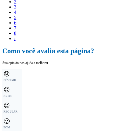
2
3
4
5
6
7
8
›
Como você avalia esta página?
Sua opinião nos ajuda a melhorar
😞
PÉSSIMO
☹️
RUIM
😐
REGULAR
🙂
BOM