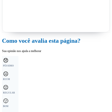
Como você avalia esta página?
Sua opinião nos ajuda a melhorar
😞
PÉSSIMO
☹️
RUIM
😐
REGULAR
🙂
BOM