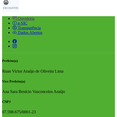
😁
EXCELENTE
Ouvidoria
e-SIC
Transparência
Dados Abertos
Prefeito(a)
Ruan Victor Araújo de Oliveira Lima
Vice Prefeito(a)
Ana Sara Benício Vasconcelos Araújo
CNPJ
07.598.675/0001-23