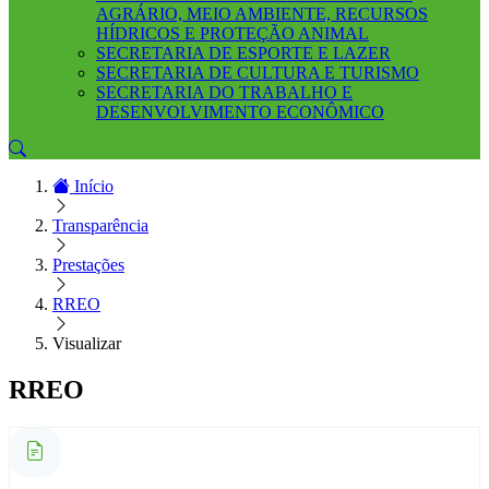
AGRÁRIO, MEIO AMBIENTE, RECURSOS
HÍDRICOS E PROTEÇÃO ANIMAL
SECRETARIA DE ESPORTE E LAZER
SECRETARIA DE CULTURA E TURISMO
SECRETARIA DO TRABALHO E
DESENVOLVIMENTO ECONÔMICO
Início
Transparência
Prestações
RREO
Visualizar
RREO