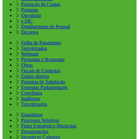
Prestação de Contas
Portarias
Ouvidoria
e-SIC
Detalhamento de Pessoal
Decretos
Folha de Pagamento
Terceirizados
Webmail
Perguntas e Respostas
Obras
Fiscais de Contratos
Dados abertos
Pesquisa de Satisfação
Emendas Parlamentares
Convênios
Inidôneas
Terceirizados
Estagiários
Processos Seletivos
Plano Estratégico Municipal
Desonerações
Incentivos Culturais