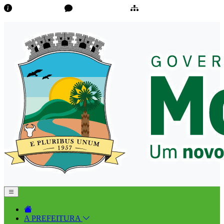
Transparência
Ouvidoria/E-Sic
Mapa do Site
A PREFEITURA