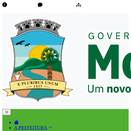
Transparência
Ouvidoria/E-Sic
Mapa do Site
A PREFEITURA