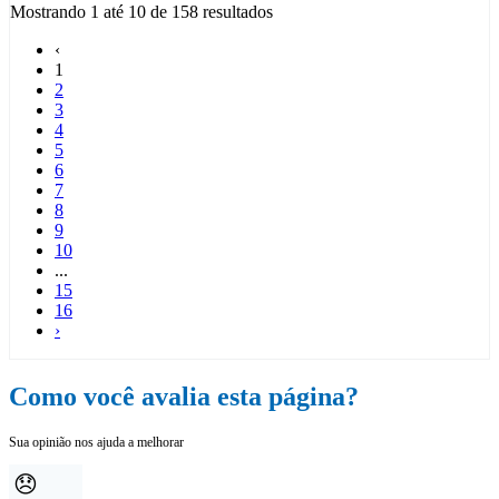
Mostrando
1
até
10
de
158
resultados
‹
1
2
3
4
5
6
7
8
9
10
...
15
16
›
Como você avalia esta página?
Sua opinião nos ajuda a melhorar
😞