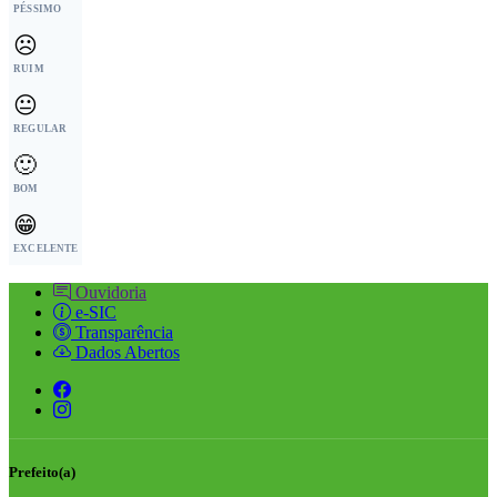
PÉSSIMO
☹️
RUIM
😐
REGULAR
🙂
BOM
😁
EXCELENTE
Ouvidoria
e-SIC
Transparência
Dados Abertos
Prefeito(a)