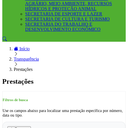
AGRÁRIO, MEIO AMBIENTE, RECURSOS
HÍDRICOS E PROTEÇÃO ANIMAL
SECRETARIA DE ESPORTE E LAZER
SECRETARIA DE CULTURA E TURISMO
SECRETARIA DO TRABALHO E
DESENVOLVIMENTO ECONÔMICO
Início
Transparência
Prestações
Prestações
Filtros de busca
Use os campos abaixo para localizar uma prestação específica por número,
data ou tipo.