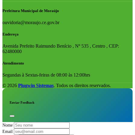
Prefeitura Municipal de Moraújo
ouvidoria@moraujo.ce.gov.br
Endereço
Avenida Prefeito Raimundo Benício , Nº 535 , Centro , CEP:
62480000
Atendimento
Segundas à Sextas-feiras de 08:00 às 12:00hrs
© 2026
Plugwin Sistemas
. Todos os direitos reservados.
Enviar Feedback
Nome
Email